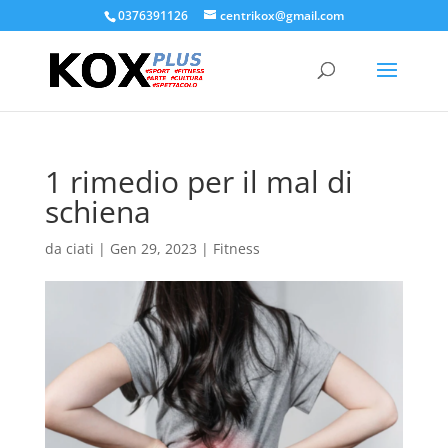
0376391126
centrikox@gmail.com
1 rimedio per il mal di
schiena
da
ciati
|
Gen 29, 2023
|
Fitness